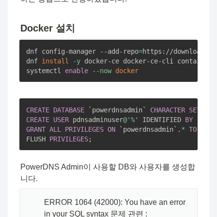
Docker 설치
dnf config-manager --add-repo
=
https://download.do
dnf 
install
-y
 docker-ce docker-ce-cli containerd.
systemctl 
enable
--now
docker
CREATE
DATABASE
`
powerdnsadmin
`
CHARACTER
SET
 utf
CREATE
USER
 pdnsadminuser
@'%'
 IDENTIFIED 
BY
'powe
GRANT
ALL
PRIVILEGES
ON
`
powerdnsadmin
`
.
*
TO
 pdns
FLUSH 
PRIVILEGES
;
PowerDNS Admin이 사용할 DB와 사용자를 생성합
니다.
🧑🏻‍💻
ERROR 1064 (42000): You have an error 
in your SQL syntax 문제 관련 :