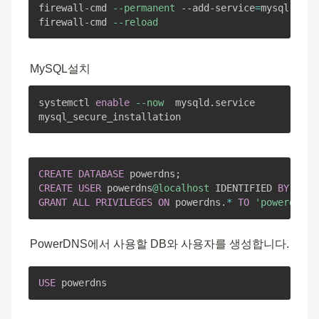
firewall-cmd 
--permanent
 --add-service
=
mysql

firewall-cmd 
--reload
MySQL설치
systemctl 
enable
--now
  mysqld.service

mysql_secure_installation
CREATE
DATABASE
 powerdns
;
CREATE
USER
 powerdns
@localhost
 IDENTIFIED 
BY
'pow
GRANT
ALL
PRIVILEGES
ON
 powerdns
.
*
TO
'powerdns'
@
PowerDNS에서 사용할 DB와 사용자를 생성합니다.
USE
 powerdns