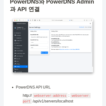
PowerDNS와 PowerDNS Admin
과 API 연결
PowerDNS API URL
http:// 
 : 
webserver-address
webserver-
 /api/v1/servers/localhost
port