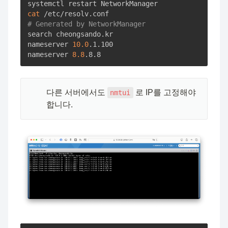
cat
# Generated by NetworkManager
search cheongsando.kr

nameserver 
10.0
.1.100

nameserver 
8.8
.8.8
🧑🏻‍💻
다른 서버에서도 
 로 IP를 고정해야
nmtui
합니다.