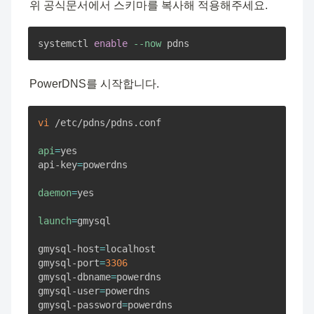
위 공식문서에서 스키마를 복사해 적용해주세요.
systemctl 
enable
--now
 pdns
PowerDNS를 시작합니다.
vi
 /etc/pdns/pdns.conf

api
=
yes

api-key
=
powerdns

daemon
=
yes

launch
=
gmysql

gmysql-host
=
localhost

gmysql-port
=
3306
gmysql-dbname
=
powerdns

gmysql-user
=
powerdns

gmysql-password
=
powerdns
