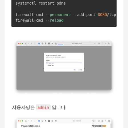
systemctl restart pdns

firewall-cmd 
--permanent
 --add-port
=
8080
/tcp

firewall-cmd 
--reload
사용자명은 
 입니다.
admin