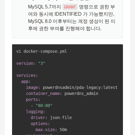
MySQL 5.7까지 
 명령으로 권한 부
GRANT
여와 동시에 IDENTIFIED 가 가능했지만, 
MySQL 8.0 이후부터는 계정 생성이 된 이
후에 권한 부여를 진행해야 합니다.
vi docker
-
compose.yml

version
:
"3"
services
:
app
:
image
:
 powerdnsadmin/pda
-
legacy
:
latest

container_name
:
 powerdns_admin

ports
:
-
"80:80"
logging
:
driver
:
 json
-
file

options
:
max-size
:
 50m
