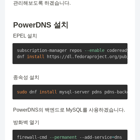
관리해보도록 하겠습니다.
PowerDNS 설치
EPEL 설치
subscription-manager repos 
--enable
 codeready-bui
dnf 
install
 https://dl.fedoraproject.org/pub/epel
종속성 설치
sudo
 dnf 
install
 mysql-server pdns pdns-backend-m
PowerDNS의 백엔드로 MySQL를 사용하겠습니다.
방화벽 열기
firewall-cmd 
--permanent
 --add-service
=
dns
