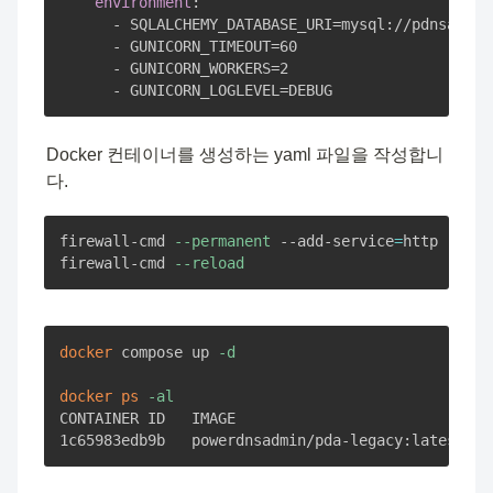
environment
:
-
 SQLALCHEMY_DATABASE_URI=mysql
:
//pdnsadmin
-
 GUNICORN_TIMEOUT=60

-
 GUNICORN_WORKERS=2

-
 GUNICORN_LOGLEVEL=DEBUG
Docker 컨테이너를 생성하는 yaml 파일을 작성합니
다.
firewall-cmd 
--permanent
 --add-service
=
http

firewall-cmd 
--reload
docker
 compose up 
-d
docker
ps
-al
CONTAINER ID   IMAGE                             
1c65983edb9b   powerdnsadmin/pda-legacy:latest   